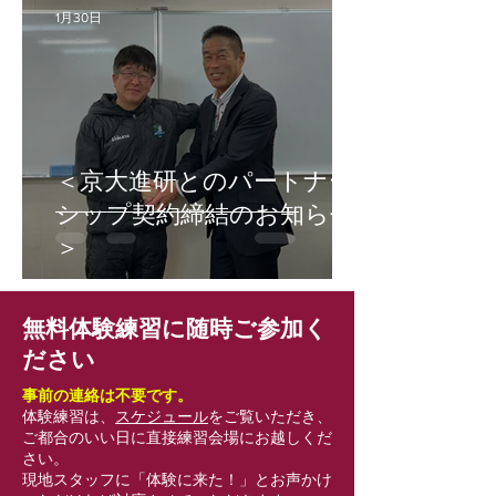
1月30日
＜京大進研とのパートナー
シップ契約締結のお知らせ
＞
無料体験練習に随時ご参加く
ださい
事前の連絡は不要です。
体験練習は、
スケジュール
をご覧いただき、
ご都合のいい日に直接練習会場にお越しくだ
さい。
現地スタッフに「体験に来た！」とお声かけ