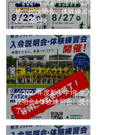
＜2027年度新中学1年生向け
第二回説明会、体験練習会
のご案内＞
7月8日
＜2027年度新中学1年生入会
説明会&体験練習会 受付終
了＞