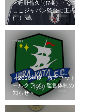
＜狩野倫久（17期）・なで
しこジャパン監督に正式就
任！＞
3月10日
＜2026年度 枚方フットボ
ールクラブ 運営体制のお
知らせ＞