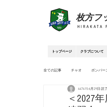
枚方フ
HIRAKATA 
トップページ
クラブについて
全ての記事
チャオ
ボンバー
447415
6月29日
読了
マスターズ
スペリオール
＜202