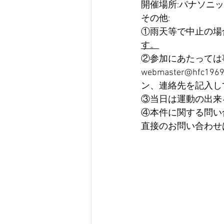
開催場所:パナソニッ
その他:
①雨天等で中止の場合はh
す。
②参加にあたっては
webmaster@h
ン、連絡先を記入し
③当日は運動の出来
④本件に関する問い合わ
直接のお問い合わせ