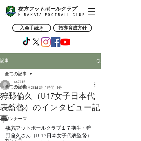
枚方フットボールクラブ
HIRAKATA FOOTBALL CLUB
入会手続き
指導育成方針
記事
全ての記事
447415
全ての記事
2022年2月28日
読了時間: 1分
狩野倫久（U-17女子日本代
チャオ
表監督）のインタビュー記
ボンバーズ
事
ガンナーズ
枚方フットボールクラブ１７期生・狩
マシア
野倫久さん（U-17日本女子代表監督）
カンテラ