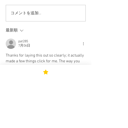
コメントを追加…
＜2027年度新中学1年生入
＜2027年度新中
会説明会&体験練習会 受
け説明会、体験
付終了＞
ご案内＞
最新順
pat285
7月06日
Thanks for laying this out so clearly; it actually 
made a few things click for me. The way you 
sequenced the steps makes it far less 
intimidating to actually get started. I touched on 
the same subject from a different perspective 
at 
https://steinberg-dialog.de/wp-
content/pgs/uncx_and_sapien_on_solana__wh
y_automatic_liquidity_locking_from_block_one_
is_a_strong_launch_infrast.html
 a little while 
back.
いいね！
返信