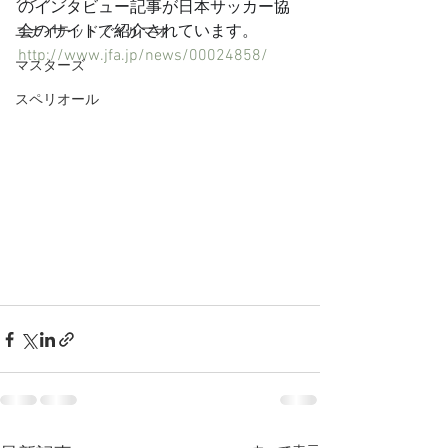
のインタビュー記事が日本サッカー協
会のサイトで紹介されています。
ユナイテッド／イルマオ
http://www.jfa.jp/news/00024858/
マスターズ
スペリオール