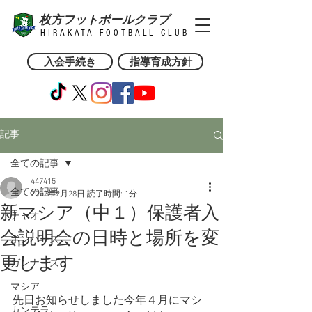
枚方フットボールクラブ
HIRAKATA FOOTBALL CLUB
入会手続き
指導育成方針
記事
全ての記事
447415
全ての記事
2022年2月28日
読了時間: 1分
新マシア（中１）保護者入
チャオ
会説明会の日時と場所を変
ボンバーズ
更します
ガンナーズ
マシア
先日お知らせしました今年４月にマシ
カンテラ