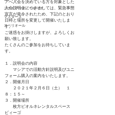
アへ入会を決めている方を対象とした
入会説明会につきましては、緊急事態
ユナイテッド／イルマオ
宣言が発令されたため、下記のとおり
マスターズ
日時と場所を変更して開催いたしま
スペリオール
す。
ご迷惑をお掛けしますが、よろしくお
願い致します。
たくさんのご参加をお待ちしていま
す。
１．説明会の内容
　　マシアでの活動方針説明及びユニ
フォーム購入の案内をいたします。
２．開催月日
　　２０２１年２月６日（土）　１
８：１５～
３．開催場所
　　枚方ビオルネレンタルスペース　
ビィーゴ