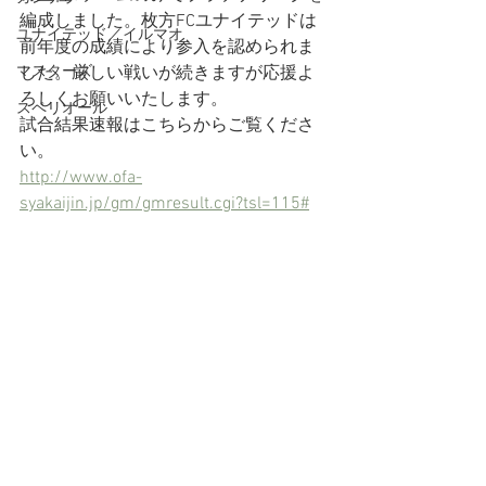
編成しました。枚方FCユナイテッドは
ユナイテッド／イルマオ
前年度の成績により参入を認められま
マスターズ
した。厳しい戦いが続きますが応援よ
ろしくお願いいたします。
スペリオール
試合結果速報はこちらからご覧くださ
い。
http://www.ofa-
syakaijin.jp/gm/gmresult.cgi?tsl=115#