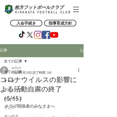
枚方フットボールクラブ
HIRAKATA FOOTBALL CLUB
入会手続き
指導育成方針
記事
全ての記事
447415
全ての記事
2022年2月28日
読了時間: 2分
コロナウイルスの影響に
チャオ
よる活動自粛の終了
ボンバーズ
（5/15）
ガンナーズ
クラブ関係者のみなさまへ
マシア
カンテラ