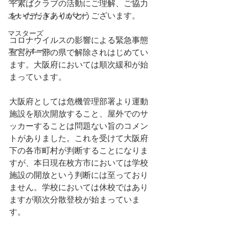
平素はクラブの活動にご理解、ご協力
をいただきありがとうございます。
ユナイテッド／イルマオ
マスターズ
コロナウイルスの影響による緊急事態
スペリオール
宣言が一部の県で解除されはじめてい
ます。大阪府においては順次緩和が始
まっています。
大阪府としては危機管理部署より運動
施設を順次開放すること、屋外でのサ
ッカーすることは問題ない旨のコメン
トがありました。これを受けて大阪府
下の各市町村が判断することになりま
すが、本日現在枚方市においては学校
施設の開放という判断には至っており
ません。学校においては休校ではあり
ますが順次分散登校が始まっていま
す。