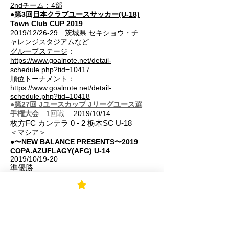
2ndチーム：4部
●第3回
日本クラブユースサッカー(U-18)
Town Club CUP 2019
2019/12/26-29 茨城県 セキショウ・チ
ャレンジスタジアムなど
グループステージ
：
https://www.goalnote.net/detail-
schedule.php?tid=10417
​順位トーナメント
：
https://www.goalnote.net/detail-
schedule.php?tid=10418
​●
第27回 J
ユースカップ Jリーグユース選
手権大会
1回戦
2019/10/14
枚方FC カンテラ 0 - 2 栃木SC U-18
​＜マシア＞
●
〜NEW BALANCE PRESENTS〜2019
COPA.AZUFLAGY(AFG) U-14
2019/10/19-20
準優勝
●高円宮杯JFA第31回全日本U-15サッカ
ー選手権大会
大阪府予選プレーオフ
2019準決勝 2019/10/14
枚方FC マシア 2- 2 RESC (PK1-3)
＜ガンナーズ＞
●
JFA 第43回全日本U-12サッカー選手権