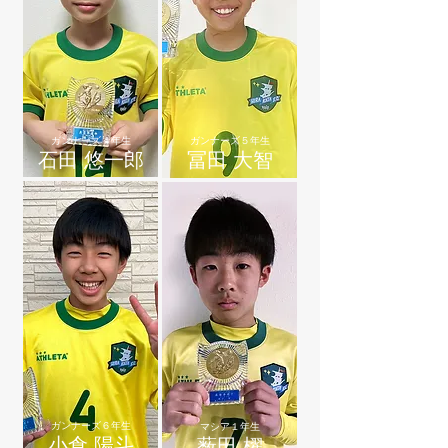
ガンナーズ４年生
ガンナーズ５年生
石田 悠一郎
冨田 大智
ガンナーズ６年生
マシア１年生
小倉 陽斗
薮田 櫂