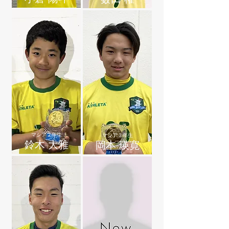
マシア２年生
マシア３年生
鈴木 大雅
岡本 瑛寛