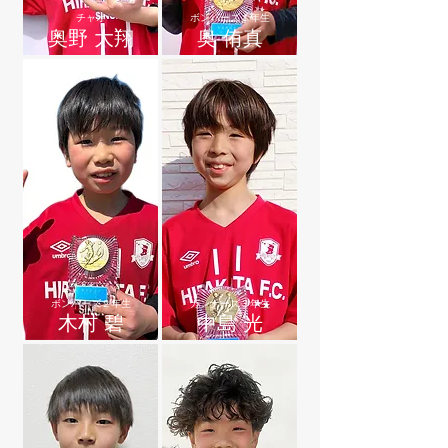
チャオ
ボンバーズ１年生
奥野 大翔
奥 侑真
ボンバーズ２年生
ガンナーズ３年生
木村 碧
中島 光