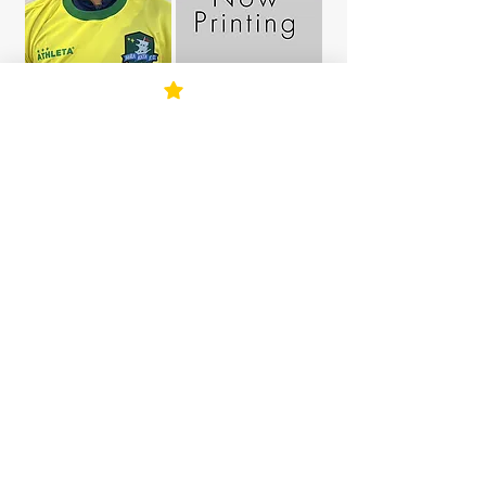
カンテラ
ユナイテッド
森 匠世
佐古 裕哉
イルマオ
マスターズ
吉田 龍哉
濱田 翼